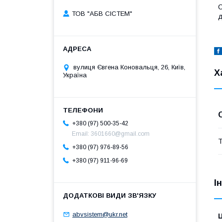
С
ТОВ "АБВ СІСТЕМ"
д
вулиця Євгена Коновальця, 26, Київ,
Х
Україна
+380 (97) 500-35-42
Email: 3601660@gmail.com
Т
+380 (97) 976-89-56
+380 (97) 911-96-69
І
abvsistem@ukr.net
Ц