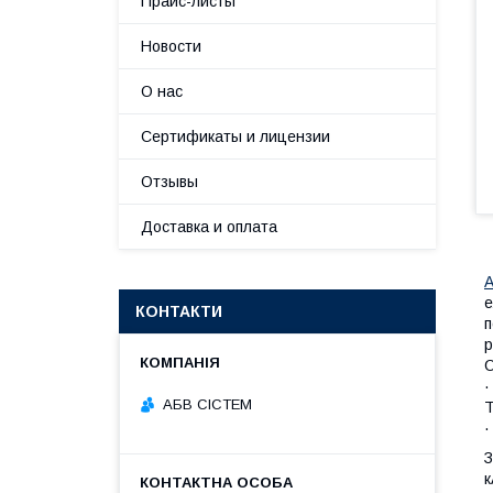
Прайс-листы
Новости
О нас
Сертификаты и лицензии
Отзывы
Доставка и оплата
А
е
КОНТАКТИ
п
р
О
·
АБВ СІСТЕМ
T
·
З
к