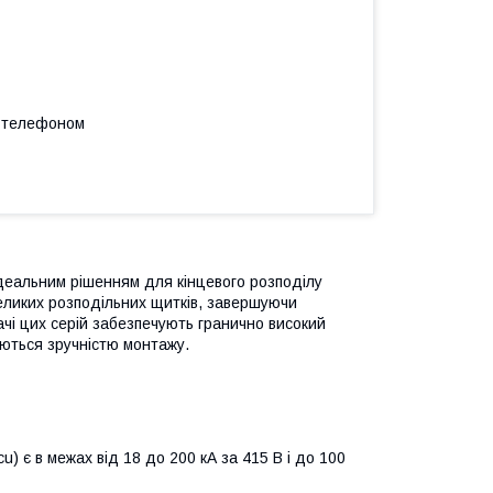
а телефоном
ідеальним рішенням для кінцевого розподілу
великих розподільних щитків, завершуючи
і цих серій забезпечують гранично високий
яються зручністю монтажу.
) є в межах від 18 до 200 кА за 415 В і до 100