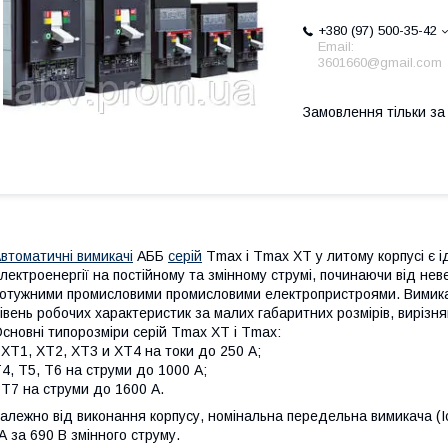
+380 (97) 500-35-42
Email:
3601660@gmail.com
Замовлення тільки з
втоматичні вимикачі
AББ
серій
Tmax і Tmax XT у литому корпусі є 
лектроенергії на постійному та змінному струмі, починаючи від не
отужними промисловими промисловими електропристроями. Вимикач
івень робочих характеристик за малих габаритних розмірів, вирізн
сновні типорозміри серій Tmax XT і Tmax:
 XT1, XT2, XT3 и XT4 на токи до 250 А;
4, T5, T6 на струми до 1000 А;
 T7 на струми до 1600 А.
алежно від виконання корпусу, номінальна передельна вимикача (Icu
А за 690 В змінного струму.