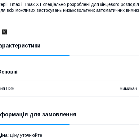
ерії Tmax і Tmax XT спеціально розроблені для кінцевого розподі
ля всіх можливих застосувань низьковольтних автоматичних вимика
арактеристики
Основні
ип ПЗВ
Вимикач
нформація для замовлення
іна:
Ціну уточнюйте