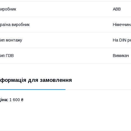
иробник
ABB
раїна виробник
Німеччин
ип монтажу
На DIN р
ип ПЗВ
Вимикач
нформація для замовлення
іна:
1 600 ₴