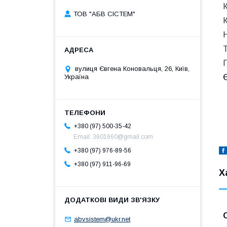
К
ТОВ "АБВ СІСТЕМ"
П
вулиця Євгена Коновальця, 26, Київ,
Україна
Є
+380 (97) 500-35-42
Email: 3601660@gmail.com
+380 (97) 976-89-56
+380 (97) 911-96-69
Х
abvsistem@ukr.net