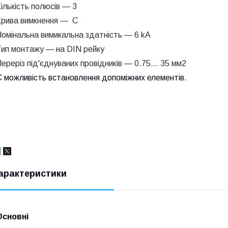
ількість полюсів — 3
Крива вимкнення — C
Номінальна вимикальна здатність —
6 kA
Тип монтажу —
на DIN рейку
ереріз під'єднуваних провідників —
0.75... 35 мм2
 можливість встановлення допоміжних елементів.
арактеристики
Основні