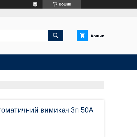
Кошик
Кошик
томатичний вимикач 3п 50А