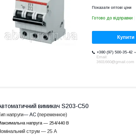
Показати оптові ціни
Готово до відправки
Купити
+380 (97) 500-35-42
Email:
3601660@gmail.com
Автоматичний вимикач S203-C50
ип напруги
― АС (
переменное)
аксимальна напруга — 254/440 В
Номінальний струм — 25 A