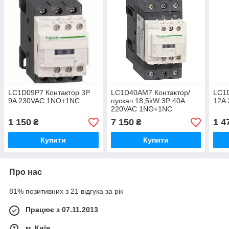
LC1D09P7 Контактор 3P
LC1D40AM7 Контактор/
LC1
9A 230VAC 1NO+1NC
пускач 18,5kW 3P 40A
12A
220VAC 1NO+1NC
1 150
7 150
1 4
₴
₴
Купити
Купити
Про нас
81% позитивних з 21 відгука за рік
Працює з 07.11.2013
м. Київ