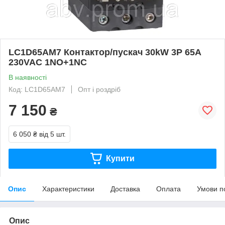
LC1D65AM7 Контактор/пускач 30kW 3P 65A
230VAC 1NO+1NC
В наявності
Код: LC1D65AM7
Опт і роздріб
7 150
₴
6 050 ₴
від 5 шт.
Купити
Опис
Характеристики
Доставка
Оплата
Умови п
Опис