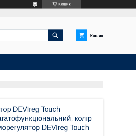
Кошик
Кошик
тор DEVIreg Touch
гатофункціональний, колір
морегулятор DEVIreg Touch