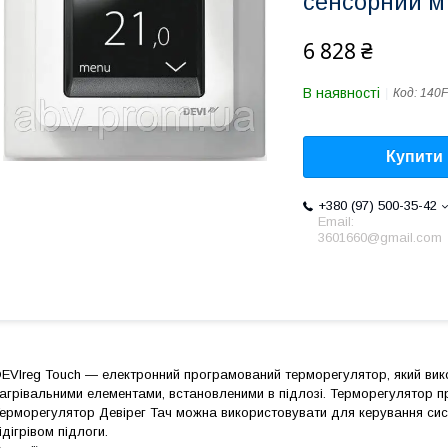
сенсорний м
6 828 ₴
В наявності
Код:
140F
Купити
+380 (97) 500-35-42
Email:
3601660@gmail.com
EVIreg Touch — електронний програмований терморегулятор, який вик
агрівальними елементами, встановленими в підлозі. Терморегулятор 
ерморегулятор Девірег Тач можна використовувати для керування си
ідігрівом підлоги.