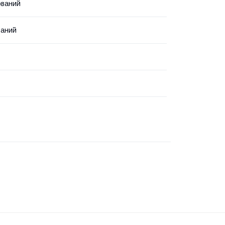
ований
ваний