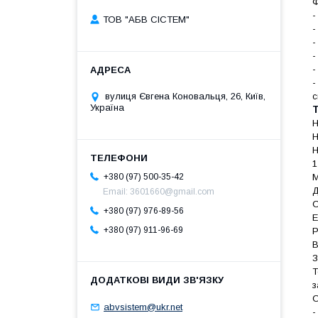
Ф
-
ТОВ "АБВ СІСТЕМ"
-
-
-
-
-
вулиця Євгена Коновальця, 26, Київ,
с
Україна
Т
Н
Н
Н
1
М
+380 (97) 500-35-42
Д
Email: 3601660@gmail.com
О
+380 (97) 976-89-56
Е
+380 (97) 911-96-69
Р
В
З
Т
з
О
abvsistem@ukr.net
-