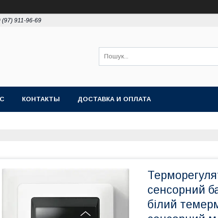
 (97) 911-96-69
АС
КОНТАКТЫ
ДОСТАВКА И ОПЛАТА
Терморегуля
сенсорний ба
білий темер