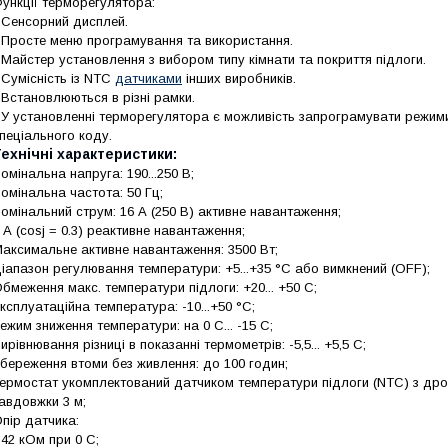
ункції терморегулятора:
 Сенсорний дисплей.
 Просте меню програмування та використання.
 Майстер установлення з вибором типу кімнати та покриття підлоги.
 Сумісність із NTC
датчиками
інших виробників.
 Встановлюються в різні рамки.
 У установленні терморегулятора є можливість запрограмувати режим
пеціального коду.
ехнічні характеристики:
омінальна напруга: 190...250 В;
омінальна частота: 50 Гц;
омінальний струм: 16 А (250 В) активне навантаження;
 А (cosj = 0.3) реактивне навантаження;
аксимальне активне навантаження: 3500 Вт;
іапазон регулювання температури: +5...+35 °C або вимкнений (OFF);
бмеження макс. температури підлоги: +20... +50 С;
ксплуатаційна температура: -10...+50 °C;
ежим зниження температури: на 0 С... -15 С;
ирівнювання різниці в показанні термометрів: -5,5... +5,5 С;
береження втоми без живлення: до 100 годин;
ермостат укомплектований датчиком температури підлоги (NTC) з др
авдовжки 3 м;
пір датчика:
 42 кОм при 0 С;