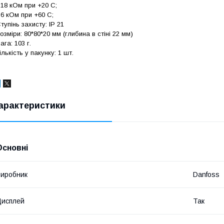
 18 кОм при +20 С;
 6 кОм при +60 С;
тупінь захисту: IP 21
озміри: 80*80*20 мм (глибина в стіні 22 мм)
ага: 103 г.
ількість у пакунку: 1 шт.
арактеристики
Основні
иробник
Danfoss
Дисплей
Так