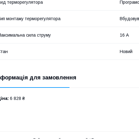
ид терморегулятора
Програм
ип монтажу терморегулятора
Вбудову
аксимальна сила струму
16 А
Стан
Новий
нформація для замовлення
іна:
6 828 ₴