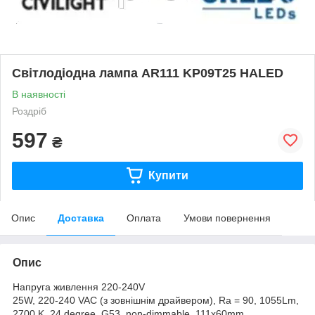
Світлодіодна лампа AR111 KP09T25 HALED
В наявності
Роздріб
597
₴
Купити
Опис
Доставка
Оплата
Умови повернення
Опис
Напруга живлення 220-240V
25W, 220-240 VAC (з зовнішнім драйвером), Ra = 90, 1055Lm,
2700 K, 24 degree, G53, non-dimmable, 111x60mm