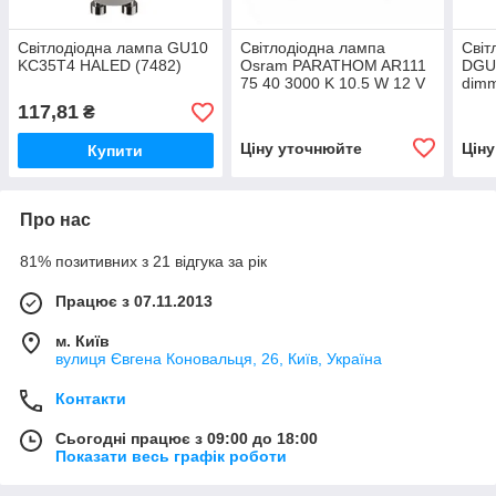
Світлодіодна лампа GU10
Світлодіодна лампа
Світ
KC35T4 HALED (7482)
Osram PARATHOM AR111
DGU
75 40 3000 K 10.5 W 12 V
dimm
50/60 Hz
117,81
₴
Ціну уточнюйте
Цін
Купити
Про нас
81% позитивних з 21 відгука за рік
Працює з 07.11.2013
м. Київ
вулиця Євгена Коновальця, 26, Київ, Україна
Контакти
Сьогодні працює з 09:00 до 18:00
Показати весь графік роботи