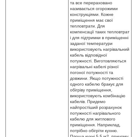
та все перераховано
називається огорожими
конструкціями. Кожне
приміщення має свої
тепловтрати. Для
компенсації таких тепловтрат
і для підтримки в приміщенні
заданої температури
використовують нагрівальний
кабель відповідної
потужності. Виготовляються
нагрівальні кабелі різної
погоної потужності та
довжини. Якщо потужності
одного кабелю бракує для
обігріву приміщення,
використовують комбінацію
кабелів. Придемо
найпростіший розрахунок
потужності нагрівального
кабелю для житлового
приміщення. Наприклад,
потрібно обігріти кухню.
Площа кухні 5,5 м
2
, причому