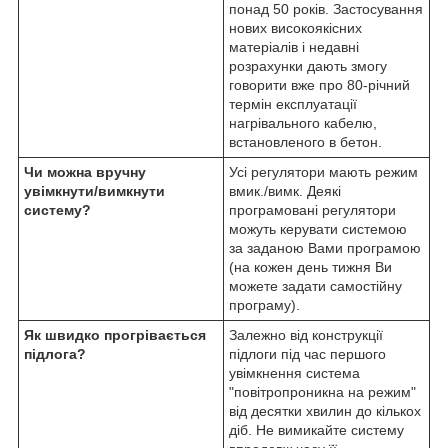
понад 50 років. Застосування
нових високоякісних
матеріалів і недавні
розрахунки дають змогу
говорити вже про 80-річний
термін експлуатації
нагрівального кабелю,
встановленого в бетон.
Чи можна вручну
Усі регулятори мають режим
увімкнути/вимкнути
вмик./вимк. Деякі
систему?
програмовані регулятори
можуть керувати системою
за заданою Вами програмою
(на кожен день тижня Ви
можете задати самостійну
програму).
Як швидко прогрівається
Залежно від конструкції
підлога?
підлоги під час першого
увімкнення система
"повітропроникна на режим"
від десятки хвилин до кількох
діб. Не вимикайте систему