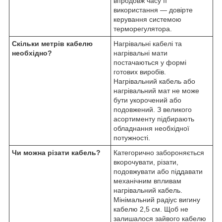
впродовж часу її
використання — довірте
керування системою
терморегулятора.
Скільки метрів кабелю
Нагрівальні кабелі та
необхідно?
нагрівальні мати
постачаються у формі
готових виробів.
Нагрівальний кабель або
нагрівальний мат не може
бути укорочений або
подовжений. З великого
асортименту підбирають
обладнання необхідної
потужності.
Чи можна різати кабель?
Категорично забороняється
вкорочувати, різати,
подовжувати або піддавати
механічним впливам
нагрівальний кабель.
Мінімальний радіус вигину
кабелю 2,5 см. Щоб не
залишалося зайвого кабелю