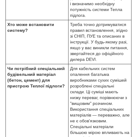
і визначимо необхідну
потужність системи Тепла
підлога.
Хто може встановити
Треба точно дотримуватися
систему?
правил встановлення, згідно
зі СНІП, ПУЕ та описаних в
інструкції. У будь-якому разі,
якщо у вас виникли питання,
звертайтеся до офіційного
дилера DEVI.
Чи потрібний спеціальний
Для кабельних систем
будівельний матеріал
опалення багатьма
(бетон, цемент) для
виробниками сухих сумішей
пристрою Теплої підлоги?
розроблені спеціальні
склади. Ці суміші мають
низку переваг, порівнюючи з
"вищовим" розчином.
Використання спеціальних
матеріалів — переважно, але
не є обов'язковим.
Спеціальні матеріали
більшою мірою впливають на