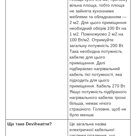
вільна площа, тобто площа
не зайнята кухонними
меблями та обладнанням —
2 м
2
. Для цього приміщення
необхідний обігрів 100 Вт на
1 м
2
. Помножуємо 2 м
2
на
100 Вт/м
2
. Отримуйте
загальну потужність 200 Вт.
Така необхідна потужність
кабелю для цього
приміщення. Далі
підбираємо нагрівальний
кабель тієї потужності, яка
підходить для цього
приміщення. Кабель 270 Вт.
Якщо потужність підібраного
нагрівального кабелю трохи
більша, немає нічого
страшного. Головне, щоб не
було менше.
Що таке Deviheat
тм
?
Це загальна назва
електричної кабельної
системи опалення, що