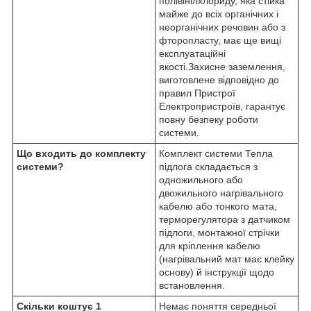
полівінілхлориду, яка стійка
майже до всіх органічних і
неорганічних речовин або з
фторопласту, має ще вищі
експлуатаційні
якості.
Захисне заземлення,
виготовлене відповідно до
правил Пристрої
Електропристроїв, гарантує
повну безпеку роботи
системи.
Що входить до комплекту
Комплект системи Тепла
системи?
підлога складається з
одножильного або
двожильного нагрівального
кабелю або тонкого мата,
терморегулятора з датчиком
підлоги, монтажної стрічки
для кріплення кабелю
(нагрівальний мат має клейку
основу) й інструкції щодо
встановлення.
Скільки коштує 1
Немає поняття середньої