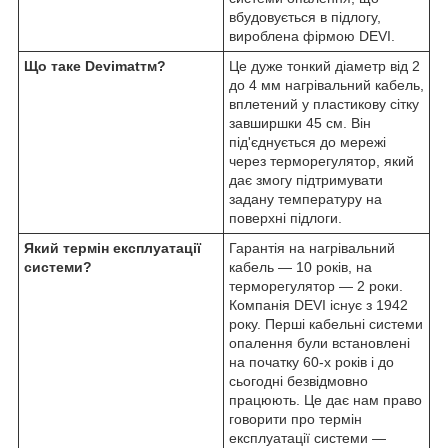
вбудовується в підлогу,
вироблена фірмою DEVI.
Що таке Devimat
тм
?
Це дуже тонкий діаметр від 2
до 4 мм нагрівальний кабель,
вплетений у пластикову сітку
завширшки 45 см. Він
під'єднується до мережі
через терморегулятор, який
дає змогу підтримувати
задану температуру на
поверхні підлоги.
Який термін експлуатації
Гарантія на нагрівальний
системи?
кабель — 10 років, на
терморегулятор — 2 роки.
Компанія DEVI існує з 1942
року. Перші кабельні системи
опалення були встановлені
на початку 60-х років і до
сьогодні безвідмовно
працюють. Це дає нам право
говорити про термін
експлуатації системи —