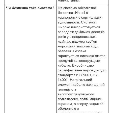
мінімальним.
Чи безпечна така система?
Ця система абсолютно
безпечна. На всі її
компоненти є сертифікати
відповідності. Система
широко використовується
впродовж декількох десятків
років у скандинавських
країнах, відомих своїми
жорсткими вимогами до
безпеки. Безпека
гарантується високою якістю
продукції та конструкцією
кабелю. Виробництво
сертифіковане відповідно до
стандартів ISO 9001, ISO
14001.
Нагрівальний
елемент кабелю захищений
ізоляцією з
високомолекулярного
поліетилену, потім мідним
екраном, а зверху закритий
оболонкою з