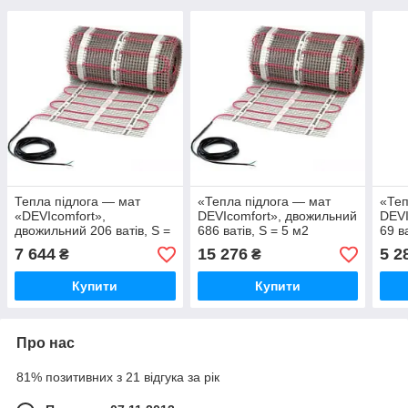
Тепла підлога — мат
«Тепла підлога — мат
«Теп
«DEVIcomfort»,
DEVIcomfort», двожильний
DEVI
двожильний 206 ватів, S =
686 ватів, S = 5 м2
69 в
1,5 м2
7 644
15 276
5 2
₴
₴
Купити
Купити
Про нас
81% позитивних з 21 відгука за рік