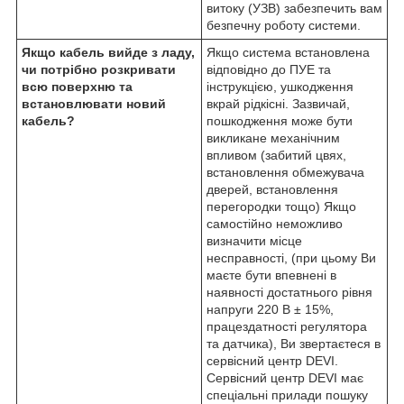
витоку (УЗВ)
забезпечить вам
безпечну роботу системи.
Якщо кабель вийде з ладу,
Якщо система встановлена
чи потрібно розкривати
відповідно до ПУЕ та
всю поверхню та
інструкцією, ушкодження
встановлювати новий
вкрай рідкісні. Зазвичай,
кабель?
пошкодження може бути
викликане механічним
впливом (забитий цвях,
встановлення обмежувача
дверей, встановлення
перегородки тощо) Якщо
самостійно неможливо
визначити місце
несправності, (при цьому Ви
маєте бути впевнені в
наявності достатнього рівня
напруги 220 В ± 15%,
працездатності регулятора
та датчика), Ви звертаєтеся в
сервісний центр DEVI.
Сервісний центр DEVI має
спеціальні прилади пошуку