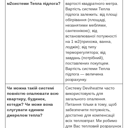
м
2
системи Тепла підлога?
вартості квадратного метра.
Вартість системи Тепла
підлога залежить: від площі
обігрівання (площаді,
незанятими меблями,
сантехнікою); від
встановлюваної потужності
на 1 м
2
(прихожа, ванна,
лоджія); від типу
терморегулятора; від
завдань (потрібний),
поставлених покупцем.
Вартість системи Тепла
підлога — величина
розрахунку.
Чи можна такій системі
Систему Deviheat
тм
часто
повністю опалювати всю
використовують для
квартиру, будинок,
загального опалення.
котедж? Чи може вона
Питання тільки в тому, щоб
слугувати єдиним
забезпечити потужність,
джерелом тепла?
достатню для компенсації
всіх тепловтрат. Ми робимо
для Вас тепловий розрахунок