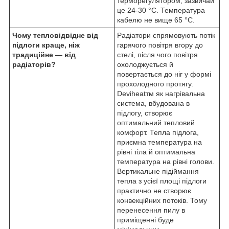
терморегулятором, зазвичай
це 24-30 °C. Температура
кабелю не вище 65 °C.
Чому тепловідвідне від
Радіатори спрямовують потік
підлоги краще, ніж
гарячого повітря вгору до
традиційне — від
стелі, після чого повітря
радіаторів?
охолоджується й
повертається до ніг у формі
прохолодного протягу.
Deviheat
тм
як нагрівальна
система, вбудована в
підлогу, створює
оптимальний тепловий
комфорт. Тепла підлога,
приємна температура на
рівні тіла й оптимальна
температура на рівні голови.
Вертикальне підіймання
тепла з усієї площі підлоги
практично не створює
конвекційних потоків. Тому
перенесення пилу в
приміщенні буде