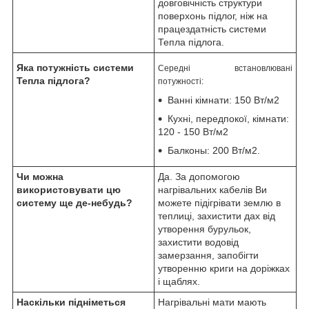
довговічність структури
поверхонь підлог, ніж на
працездатність системи
Тепла підлога.
Яка потужність системи
Середні встановлювані
Тепла підлога?
потужності:
Ванні кімнати: 150 Вт/м
2
Кухні, передпокої, кімнати:
120 - 150 Вт/м
2
Балконы: 200 Вт/м
2
.
Чи можна
Да. За допомогою
використовувати цю
нагрівальних кабелів Ви
систему ще де-небудь?
можете підігрівати землю в
теплиці, захистити дах від
утворення бурульок,
захистити водовід
замерзання, запобігти
утворенню криги на доріжках
і щаблях.
Наскільки підніметься
Нагрівальні мати мають