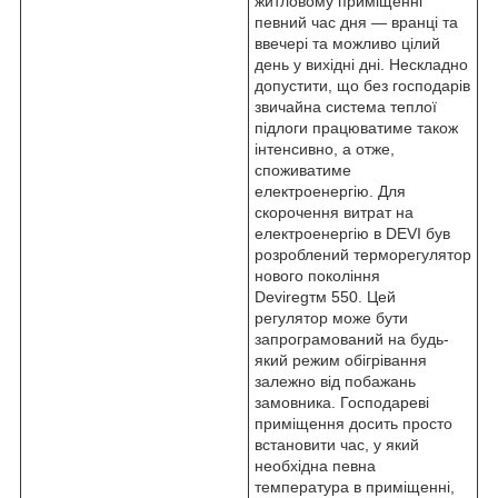
житловому приміщенні
певний час дня — вранці та
ввечері та можливо цілий
день у вихідні дні. Нескладно
допустити, що без господарів
звичайна система теплої
підлоги працюватиме також
інтенсивно, а отже,
споживатиме
електроенергію. Для
скорочення витрат на
електроенергію в DEVI був
розроблений терморегулятор
нового покоління
Devireg
тм
550. Цей
регулятор може бути
запрограмований на будь-
який режим обігрівання
залежно від побажань
замовника. Господареві
приміщення досить просто
встановити час, у який
необхідна певна
температура в приміщенні,