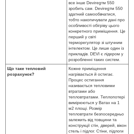
все інше Devireg
тм
550
зробить сам. Devireg
тм
550
здатний самообвчатися,
тобто накопичувати дані про
особливості обігріву цього
конкретного приміщення. Це
перший у світі
терморегулятор зі штучним
інтелектом. Це лише один із
прикладів. DEVI є лідером у
розробленні таких систем.
Що таке тепловий
Кожне приміщення
розрахунок?
нагрівається й остигає.
Процес остигання
називається тепловими
втратами або
тепловтратами. Теплопотері
вимірюються у Ватах на 1
м
2
площі. Розмір
тепловтрати безпосередньо
залежить від товщини та
конструкції стін, дверей, вікон
стель і підлог. Стіни, підлоги