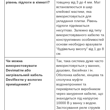
рівень підлоги в кімнаті?
товщину від 3 до 4 мм. Мат
встановлюється в шар
клейової мастики, яка
використовується для
укладання плитки. Рівень
підлоги піднімається
несуттєво. Залежно від типу
використовуваного кабелю та
конструктивних особливостей
основи необхідно врахувати
"будівельну висоту" від 1 до 8
см.
Чи можна
Так, така система дуже часто
використовувати
використовується у ванних,
Devimat
тм
або
душових, басейнах і ін.
нагрівальний кабель
Оболонка кабелю, кінцева та
Deviflex
тм
у вологих
сполучна муфти
приміщеннях?
водонепроникні та
перевіряються виробником
через занурення кабелю, що
знаходиться під напругою
10000 В у ванну з водою.
Застосування
реле струмів