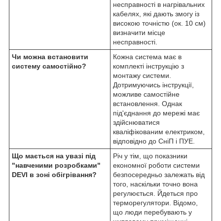
несправності в нагрівальних
кабелях, які дають змогу із
високою точністю (ок. 10 см)
визначити місце
несправності.
Чи можна встановити
Кожна система має в
систему самостійно?
комплекті інструкцію з
монтажу системи.
Дотримуючись інструкції,
можливе самостійне
встановлення. Однак
під'єднання до мережі має
здійснюватися
кваліфікованим електриком,
відповідно до СніП і ПУЕ.
Що мається на увазі під
Річ у тім, що показники
"навченими розробками"
економної роботи системи
DEVI в зоні обігрівання?
безпосередньо залежать від
того, наскільки точно вона
регулюється. Йдеться про
терморегулятори. Відомо,
що люди перебувають у