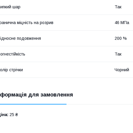
ипкий шар
Так
ранична міцність на розрив
46 МПа
ідносне подовження
200 %
огнестійкість
Так
олір стрічки
Чорний
нформація для замовлення
іна:
25 ₴