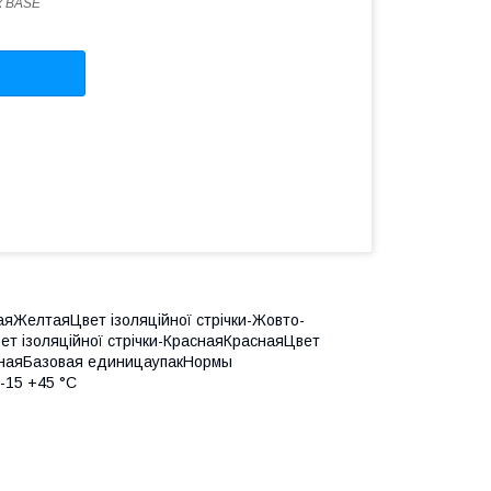
x BASE
таяЖелтаяЦвет ізоляційної стрічки-Жовто-
т ізоляційної стрічки-КраснаяКраснаяЦвет
ернаяБазовая единицаупакНормы
-15 +45 °С