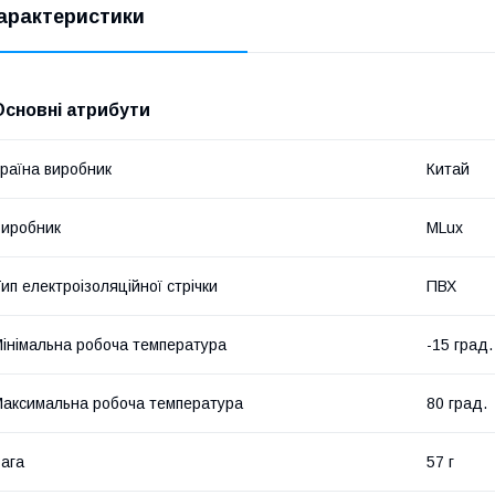
арактеристики
Основні атрибути
раїна виробник
Китай
иробник
MLux
ип електроізоляційної стрічки
ПВХ
інімальна робоча температура
-15 град.
аксимальна робоча температура
80 град.
ага
57 г