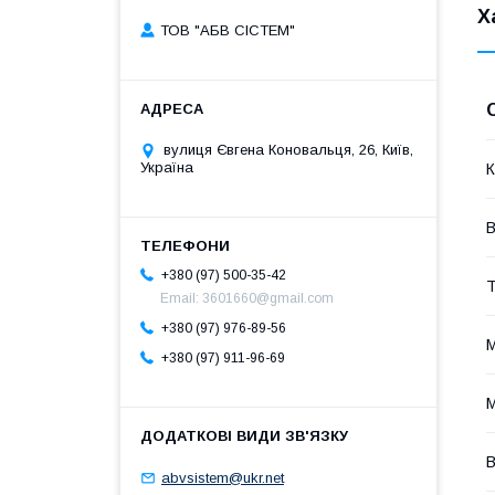
Х
ТОВ "АБВ СІСТЕМ"
вулиця Євгена Коновальця, 26, Київ,
Україна
К
В
+380 (97) 500-35-42
Т
Email: 3601660@gmail.com
+380 (97) 976-89-56
М
+380 (97) 911-96-69
М
В
abvsistem@ukr.net