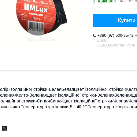
В наявності
Код:
MLu
Купити
+380 (97) 500-35-42
Email:
3601660@gmail.com
олір ізоляційної стрічки-БелаяБелаяЦвет ізоляційної стрічки-Жел
еленаяЖелто-ЗеленаяЦвет ізоляційної стрічки-ЗеленаяЗеленаяЦве
золяційної стрічки-СиняяСиняяЦвет ізоляційної стрічки-ЧернаяЧ
паковкиштТемпература установки-5 +40 °СТемпература зберігання