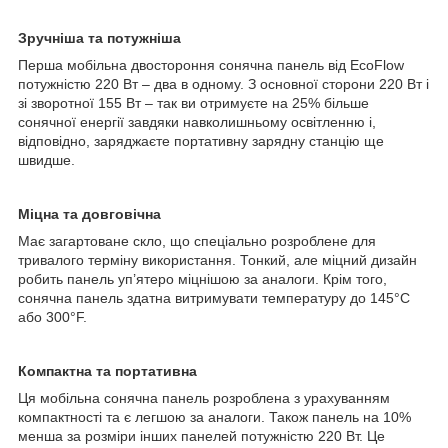
Зручніша та потужніша
Перша мобільна двостороння сонячна панель від EcoFlow
потужністю 220 Вт – два в одному. З основної сторони 220 Вт і
зі зворотної 155 Вт – так ви отримуєте на 25% більше
сонячної енергії завдяки навколишньому освітленню і,
відповідно, заряджаєте портативну зарядну станцію ще
швидше.
Міцна та довговічна
Має загартоване скло, що спеціально розроблене для
тривалого терміну використання. Тонкий, але міцний дизайн
робить панель уп’ятеро міцнішою за аналоги. Крім того,
сонячна панель здатна витримувати температуру до 145°С
або 300°F.
Компактна та портативна
Ця мобільна сонячна панель розроблена з урахуванням
компактності та є легшою за аналоги. Також панель на 10%
менша за розміри інших панелей потужністю 220 Вт. Це