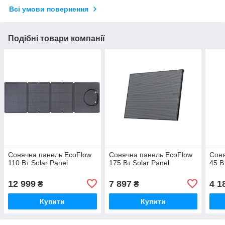
Всі умови повернення
Подібні товари компанії
Сонячна панель EcoFlow
Сонячна панель EcoFlow
Соня
110 Вт Solar Panel
175 Вт Solar Panel
45 В
12 999
7 897
4 1
₴
₴
Купити
Купити