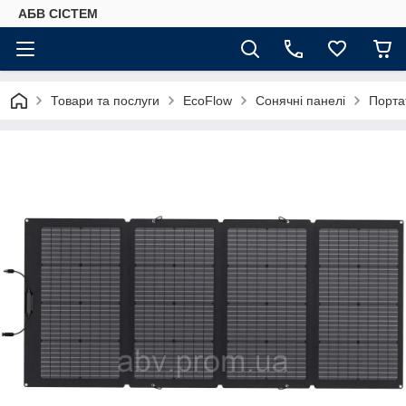
АБВ СІСТЕМ
Товари та послуги
EcoFlow
Сонячні панелі
Порта