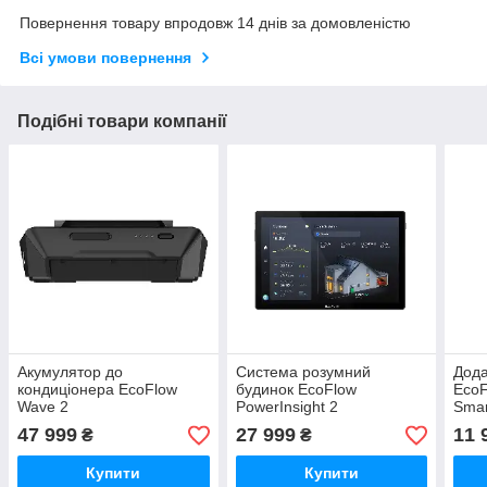
Повернення товару впродовж 14 днів за домовленістю
Всі умови повернення
Подібні товари компанії
Акумулятор до
Система розумний
Дода
кондиціонера EcoFlow
будинок EcoFlow
EcoF
Wave 2
PowerInsight 2
Smar
47 999
27 999
11 
₴
₴
Купити
Купити