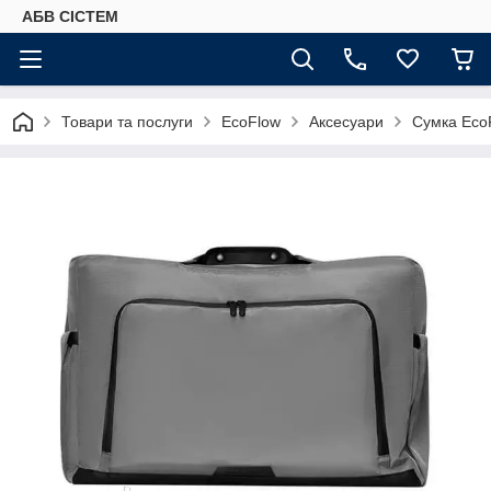
АБВ СІСТЕМ
Товари та послуги
EcoFlow
Аксесуари
Сумка Eco