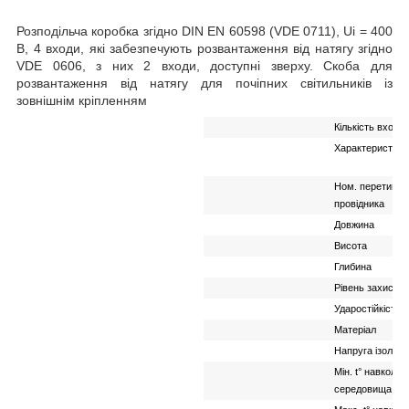
Розподільча коробка згідно DIN EN 60598 (VDE 0711), Ui = 400
B, 4 входи, які забезпечують розвантаження від натягу згідно
VDE 0606, з них 2 входи, доступні зверху. Скоба для
розвантаження від натягу для почіпних світильників із
зовнішнім кріпленням
Кількість входів
Характеристика
Ном. перетин
провідника
Довжина
Висота
Глибина
Рівень захисту
Ударостійкість
Матеріал
Напруга ізоляції
Мін. t° навколи
середовища