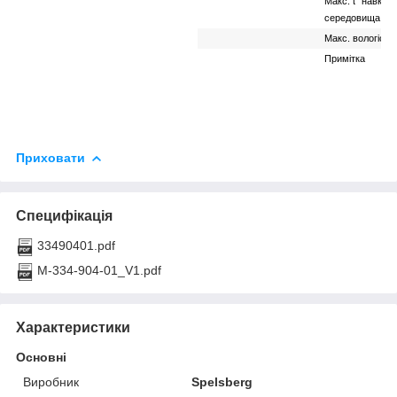
Макс. t° навкол
середовища
Макс. вологість
Примітка
Приховати
Специфікація
33490401.pdf
M-334-904-01_V1.pdf
Характеристики
Основні
Виробник
Spelsberg