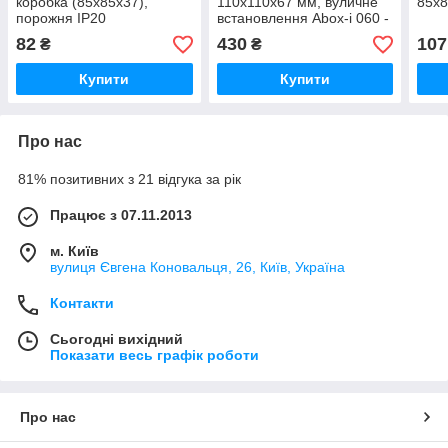
коробка (85х85х37),
110х110х67 мм, вуличне
85х8
порожня IP20
встановлення Abox-i 060 -
L
82
430
107
₴
₴
Купити
Купити
Про нас
81% позитивних з 21 відгука за рік
Працює з 07.11.2013
м. Київ
вулиця Євгена Коновальця, 26, Київ, Україна
Контакти
Сьогодні вихідний
Показати весь графік роботи
Про нас