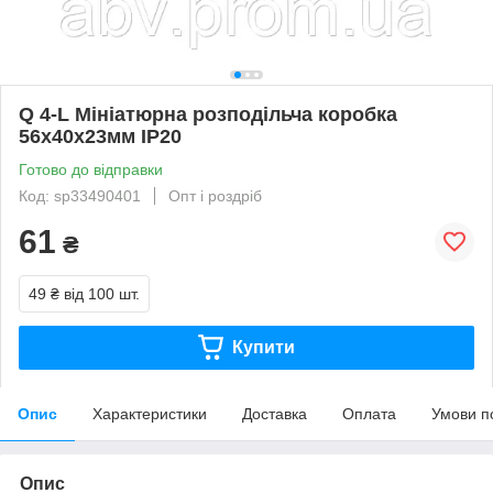
Q 4-L Мініатюрна розподільча коробка
56х40х23мм IP20
Готово до відправки
Код: sp33490401
Опт і роздріб
61
₴
49 ₴
від 100 шт.
Купити
Опис
Характеристики
Доставка
Оплата
Умови п
Опис