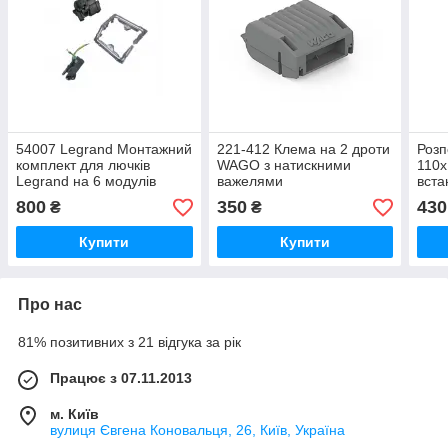
54007 Legrand Монтажний
221-412 Клема на 2 дроти
Розп
комплект для лючків
WAGO з натискними
110х
Legrand на 6 модулів
важелями
вста
L
800
350
430
₴
₴
Купити
Купити
Про нас
81% позитивних з 21 відгука за рік
Працює з 07.11.2013
м. Київ
вулиця Євгена Коновальця, 26, Київ, Україна