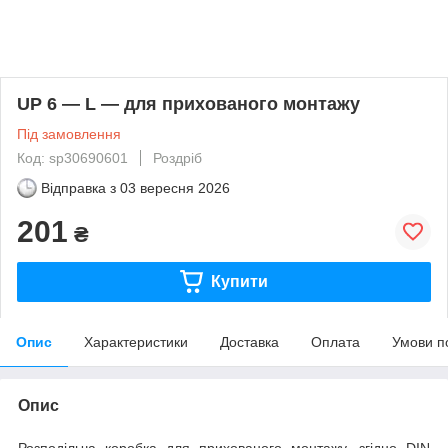
UP 6 — L — для прихованого монтажу
Під замовлення
Код: sp30690601
Роздріб
Відправка з
03 вересня 2026
201
₴
Купити
Опис
Характеристики
Доставка
Оплата
Умови п
Опис
Розподільча коробка для прихованого монтажу, згідно DIN