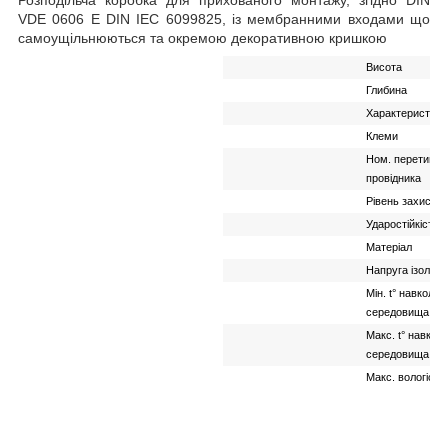
VDE 0606 E DIN IEC 60998­2­5, із мембранними входами що
самоущільнюються та окремою декоративною кришкою
Висота
Глибина
Характеристика
Клеми
Ном. перетин
провідника
Рівень захисту
Ударостійкість
Матеріал
Напруга ізоляції
Мін. t° навколи
середовища
Макс. t° навкол
середовища
Макс. вологість