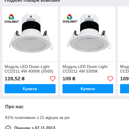
Подібні товари компанії
Модуль LED Down Light
Модуль LED Down Light
Моду
CCD211 4W 4000K (5500)
CCD211 4W 5300K
CCD
128,52
109
109
₴
₴
Купити
Купити
Про нас
81% позитивних з 21 відгука за рік
Працює з 07.11.2013