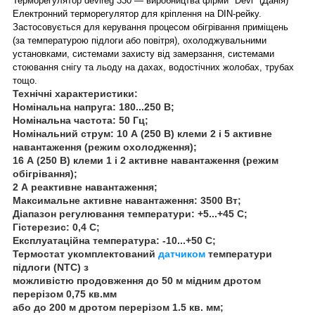
Терморегулятор devireg 330 — виробництва фірми "Devi" (Данія)
Електронний терморегулятор для кріплення на DIN-рейку.
Застосовується для керування процесом обігрівання приміщень
(за температурою підлоги або повітря), охолоджувальними
установками, системами захисту від замерзання, системами
стоювання снігу та льоду на дахах, водостічних жолобах, трубах
тощо.
Технічні характеристики:
Номінальна напруга: 180...250 В;
Номінальна частота: 50 Гц;
Номінальний струм: 10 А (250 В) клеми 2 і 5 активне
навантаження (режим охолодження);
16 А (250 В) клеми 1 і 2 активне навантаження (режим
обігрівання);
2 А реактивне навантаження;
Максимальне активне навантаження: 3500 Вт;
Діапазон регулювання температури: +5...+45 С;
Гістерезис: 0,4 С;
Експлуатаційна температура: -10...+50 С;
Термостат укомплектований
датчиком
температури
підлоги (NTC) з
можливістю продовження до 50 м мідним дротом
перерізом 0,75 кв.мм
або до 200 м дротом перерізом 1.5 кв. мм;