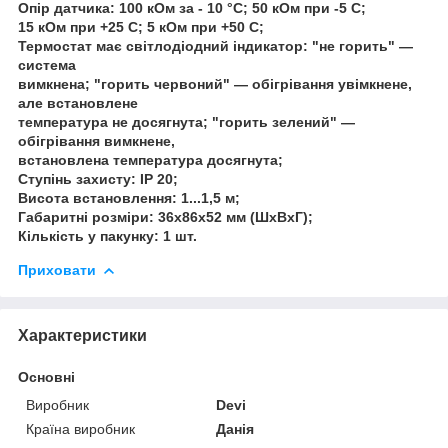
Опір датчика: 100 кОм за - 10 °C; 50 кОм при -5 С;
15 кОм при +25 С; 5 кОм при +50 С;
Термостат має світлодіодний індикатор: "не горить" —
система
вимкнена; "горить червоний" — обігрівання увімкнене,
але встановлене
температура не досягнута; "горить зелений" —
обігрівання вимкнене,
встановлена температура досягнута;
Ступінь захисту: IP 20;
Висота встановлення: 1...1,5 м;
Габаритні розміри: 36х86х52 мм (ШхВхГ);
Кількість у пакунку: 1 шт.
Приховати
Характеристики
Основні
Виробник
Devi
Країна виробник
Данія